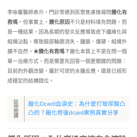
李咏馨醫師表示，門診常遇到民眾焦慮搜尋問
饅化有
救嗎
。但事實上，
饅化原因
不只是材料填充問題，而
是一種結果，因為長期的發炎反應導致皮下纖維化與
組織沾黏，導致臉部輪廓消失、腫脹、僵硬、組織外
擴不自然。
★饅化有救嗎？
饅化本質上不是在問一個
單一治療方式，而是需要先回答一個更關鍵的問題：
目前的外觀改變，屬於可逆的水腫反應，還是已經形
成穩定的結構錯位。
延
饅化Dcard血淚史：為什麼打玻尿酸凸
伸
閱
凸的？饅化修復dcard案例真實分享
讀