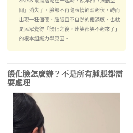
SMAS 筋膜層黏在一起時，原本的「滑動空
間」消失了，臉部不再隨表情輕盈起伏，轉而
出現一種僵硬、腫脹且不自然的飽滿感，也就
是民眾覺得「饅化之後，連笑都笑不起來了」
的根本組織力學原因。
饅化臉怎麼辦？不是所有腫脹都需
要處理