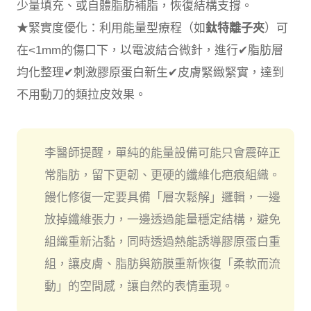
少量填充、或自體脂肪補脂，恢復結構支撐。
★緊實度優化：利用能量型療程（如
鈦特離子夾
）可
在<1mm的傷口下，以電波結合微針，進行✔︎脂肪層
均化整理✔︎刺激膠原蛋白新生✔︎皮膚緊緻緊實，達到
不用動刀的類拉皮效果。
李醫師提醒，單純的能量設備可能只會震碎正
常脂肪，留下更韌、更硬的纖維化疤痕組織。
饅化修復一定要具備「層次鬆解」邏輯，一邊
放掉纖維張力，一邊透過能量穩定結構，避免
組織重新沾黏，同時透過熱能誘導膠原蛋白重
組，讓皮膚、脂肪與筋膜重新恢復「柔軟而流
動」的空間感，讓自然的表情重現。