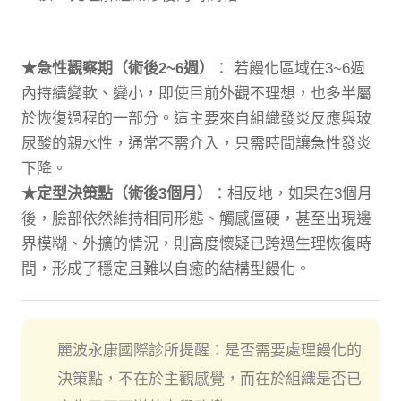
★急性觀察期（術後2~6週）
： 若饅化區域在3~6週
內持續變軟、變小，即使目前外觀不理想，也多半屬
於恢復過程的一部分。這主要來自組織發炎反應與玻
尿酸的親水性，通常不需介入，只需時間讓急性發炎
下降。
★定型決策點（術後3個月）
：相反地，如果在3個月
後，臉部依然維持相同形態、觸感僵硬，甚至出現邊
界模糊、外擴的情況，則高度懷疑已跨過生理恢復時
間，形成了穩定且難以自癒的結構型饅化。
麗波永康國際診所提醒：是否需要處理饅化的
決策點，不在於主觀感覺，而在於組織是否已