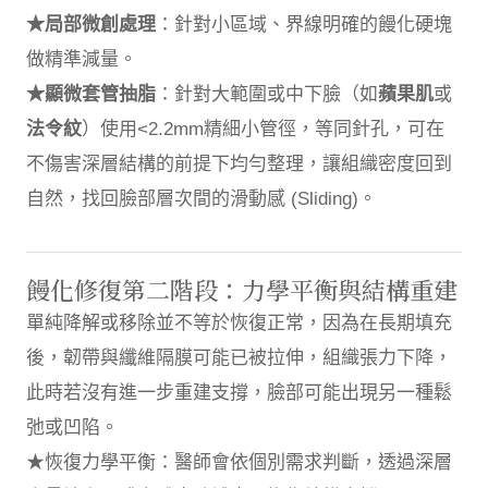
★局部微創處理
：針對小區域、界線明確的饅化硬塊
做精準減量。
★顯微套管抽脂
：針對大範圍或中下臉（如
蘋果
肌
或
法令紋
）使用<2.2mm精細小管徑，等同針孔，可在
不傷害深層結構的前提下均勻整理，讓組織密度回到
自然，找回臉部層次間的滑動感 (Sliding)。
饅化修復第二階段：力學平衡與結構重建
單純降解或移除並不等於恢復正常，因為在長期填充
後，韌帶與纖維隔膜可能已被拉伸，組織張力下降，
此時若沒有進一步重建支撐，臉部可能出現另一種鬆
弛或凹陷。
★恢復力學平衡：醫師會依個別需求判斷，透過深層