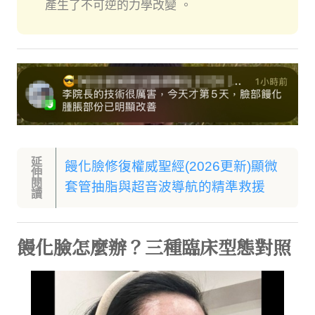
產生了不可逆的力學改變 。
延
饅化臉修復權威聖經(2026更新)顯微
伸
閱
套管抽脂與超音波導航的精準救援
讀
饅化臉怎麼辦？三種臨床型態對照