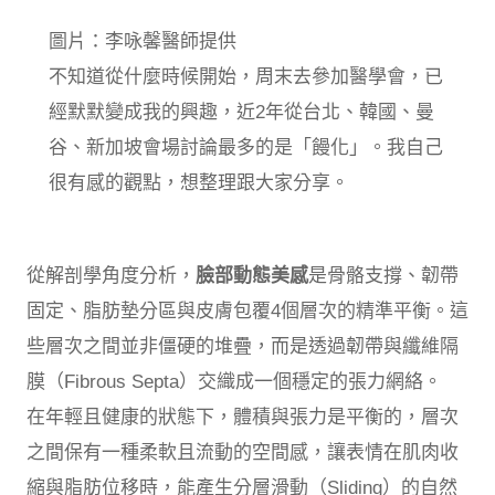
圖片：李咏馨醫師提供
不知道從什麼時候開始，周末去參加醫學會，已
經默默變成我的興趣，近2年從台北、韓國、曼
谷、新加坡會場討論最多的是「饅化」。我自己
很有感的觀點，想整理跟大家分享。
從解剖學角度分析，
臉部動態美感
是骨骼支撐、韌帶
固定、脂肪墊分區與皮膚包覆4個層次的精準平衡。這
些層次之間並非僵硬的堆疊，而是透過韌帶與纖維隔
膜（Fibrous Septa）交織成一個穩定的張力網絡。
在年輕且健康的狀態下，體積與張力是平衡的，層次
之間保有一種柔軟且流動的空間感，讓表情在肌肉收
縮與脂肪位移時，能產生分層滑動（Sliding）的自然