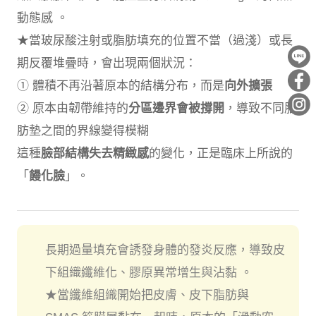
動態感 。
★當玻尿酸注射或脂肪填充的位置不當（過淺）或長
期反覆堆疊時，會出現兩個狀況：
① 體積不再沿著原本的結構分布，而是
向外擴張
② 原本由韌帶維持的
分區邊界會被撐開
，導致不同脂
肪墊之間的界線變得模糊
這種
臉部結構失去精緻感
的變化，正是臨床上所說的
「
饅化臉
」。
長期過量填充會誘發身體的發炎反應，導致皮
下組織纖維化、膠原異常增生與沾黏 。
★當纖維組織開始把皮膚、皮下脂肪與