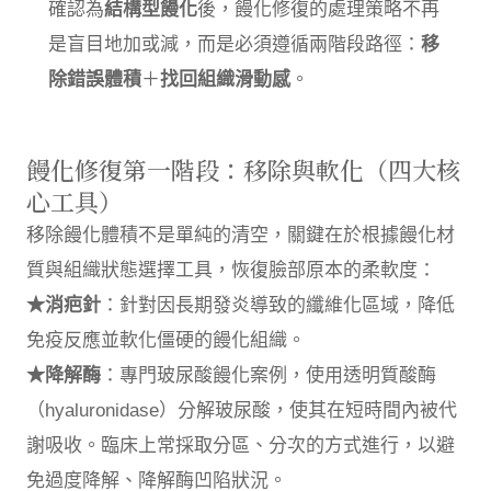
確認為
結構型饅化
後，饅化修復的處理策略不再
是盲目地加或減，而是必須遵循兩階段路徑：
移
除錯誤體積
＋
找回組織滑動感
。
饅化修復第一階段：移除與軟化（四大核
心工具）
移除饅化體積不是單純的清空，關鍵在於根據饅化材
質與組織狀態選擇工具，恢復臉部原本的柔軟度：
★消疤針
：針對因長期發炎導致的纖維化區域，降低
免疫反應並軟化僵硬的饅化組織。
★降解酶
：專門玻尿酸饅化案例，使用透明質酸酶
（hyaluronidase）分解玻尿酸，使其在短時間內被代
謝吸收。臨床上常採取分區、分次的方式進行，以避
免過度降解、降解酶凹陷狀況。