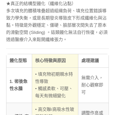
★真正的結構型饅化（纖維化沾黏）
多次填充的體積堆疊超過組織負荷、填充位置錯誤導
致力學失衡，或是長期發炎導致皮下形成纖維化與沾
黏。特徵是外觀穩定、僵硬、臉部層次間失去了原本
的滑動空間 (Sliding) 。這類饅化無法自行恢復，必須
透過醫療介入來鬆開纖維張力。
饅化型態
核心特徵與原因
處理建議
• 填充物初期親水特
無需介入，
1. 術後急
性導致
耐心觀察即
性水腫
• 觸感柔軟、可壓、
可
每天有微細變化
• 高交聯/高吸水性玻
調整作息或