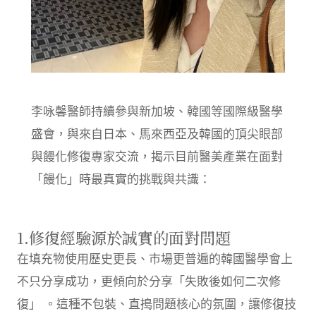
李咏馨醫師持續參與新加坡、韓國等國際級醫學
盛會，與來自日本、馬來西亞及韓國的頂尖眼部
與饅化修復專家交流，揭示目前醫美產業在面對
「饅化」時最真實的挑戰與共識：
1.修復經驗源於誠實的面對問題
在填充物使用歷史更長、市場更普遍的韓國醫學會上
不只分享成功，更傾向於分享「失敗後如何二次修
復」 。這種不包裝、直搗問題核心的氛圍，讓修復技