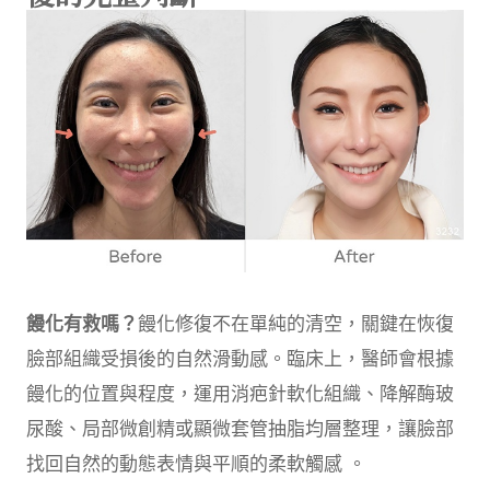
饅化有救嗎？
饅化修復不在單純的清空，關鍵在恢復
臉部組織受損後的自然滑動感。臨床上，醫師會根據
饅化的位置與程度，運用消疤針軟化組織、降解酶玻
尿酸、局部微創精或顯微套管抽脂均層整理，讓臉部
找回自然的動態表情與平順的柔軟觸感 。