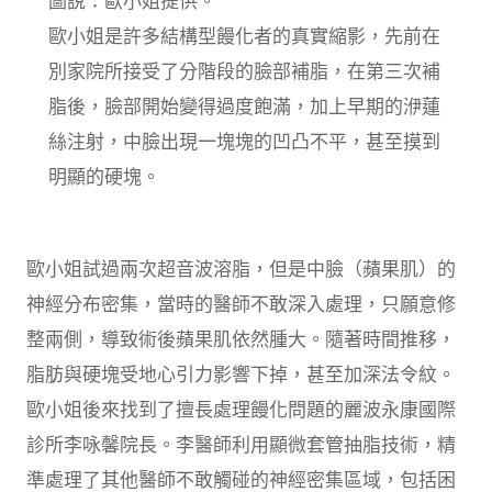
圖說：歐小姐提供。
歐小姐是許多結構型饅化者的真實縮影，先前在
別家院所接受了分階段的臉部補脂，在第三次補
脂後，臉部開始變得過度飽滿，加上早期的洢蓮
絲注射，中臉出現一塊塊的凹凸不平，甚至摸到
明顯的硬塊。
歐小姐試過兩次超音波溶脂，但是中臉（蘋果肌）的
神經分布密集，當時的醫師不敢深入處理，只願意修
整兩側，導致術後蘋果肌依然腫大。隨著時間推移，
脂肪與硬塊受地心引力影響下掉，甚至加深法令紋。
歐小姐後來找到了擅長處理饅化問題的麗波永康國際
診所李咏馨院長。李醫師利用顯微套管抽脂技術，精
準處理了其他醫師不敢觸碰的神經密集區域，包括困