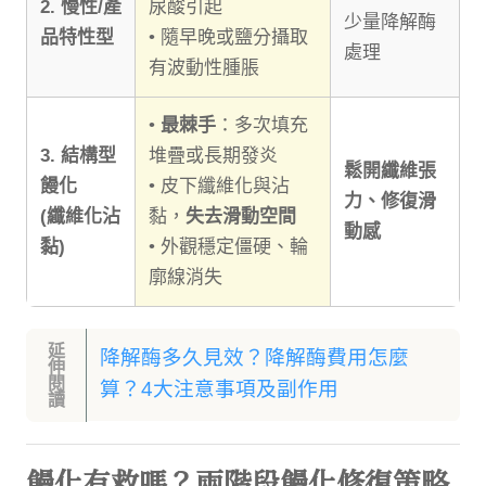
2. 慢性/產
尿酸引起
少量降解酶
品特性型
• 隨早晚或鹽分攝取
處理
有波動性腫脹
•
最棘手
：多次填充
3. 結構型
堆疊或長期發炎
鬆開纖維張
饅化
• 皮下纖維化與沾
力、修復滑
(纖維化沾
黏，
失去滑動空間
動感
黏)
• 外觀穩定僵硬、輪
廓線消失
延
降解酶多久見效？降解酶費用怎麼
伸
閱
算？4大注意事項及副作用
讀
饅化有救嗎？兩階段饅化修復策略