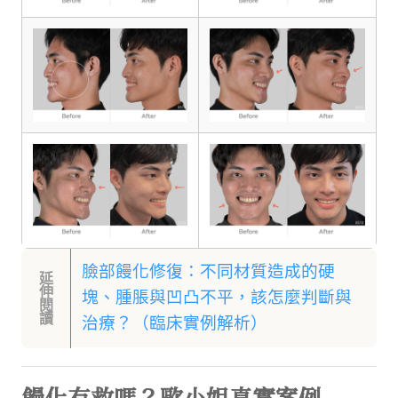
臉部饅化修復：不同材質造成的硬
延
伸
塊、腫脹與凹凸不平，該怎麼判斷與
閱
讀
治療？（臨床實例解析）
饅化有救嗎？歐小姐真實案例