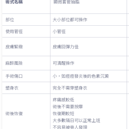
術式名稱
顯微套管抽脂
部位
大小部位都可操作
使用管徑
小管徑
皮膚緊緻
皮膚回彈力佳
麻醉風險
可清醒操作
手術傷口
小，如痘痘發炎後的色素沉澱
塑身衣
完全不需穿塑身衣
疼痛感較低
術後不需要按摩
術後恢復
恢復期較短
大多數隔日可以正常上班
不容易被旁人發現