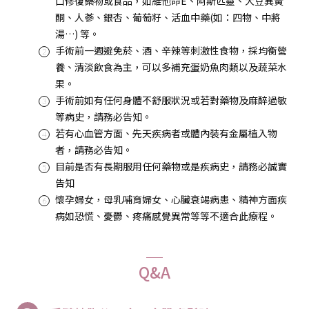
口修復藥物或食品，如維他命E、阿斯匹靈、大豆異黃
酮、人蔘、銀杏、葡萄籽、活血中藥(如：四物、中將
湯…) 等。
手術前一週避免菸、酒、辛辣等刺激性食物，採均衡營
養、清淡飲食為主，可以多補充蛋奶魚肉類以及蔬菜水
果。
手術前如有任何身體不舒服狀況或若對藥物及麻醉過敏
等病史，請務必告知。
若有心血管方面、先天疾病者或體內裝有金屬植入物
者，請務必告知。
目前是否有長期服用任何藥物或是疾病史，請務必誠實
告知
懷孕婦女，母乳哺育婦女、心臟衰竭病患、精神方面疾
病如恐慌、憂鬱、疼痛感覺異常等等不適合此療程。
Q&A