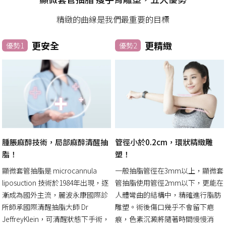
精緻的曲線是我們最重要的目標
更安全
更精緻
優勢1
優勢2
腫脹麻醉技術，局部麻醉清醒抽
管徑小於0.2cm，環狀精緻雕
脂！
塑！
顯微套管抽脂是 microcannula
一般抽脂管徑在3mm以上，顯微套
liposuction 技術於1984年出現，逐
管抽脂使用管徑2mm以下，更能在
漸成為國外主流，麗波永康國際診
人體彎曲的結構中，精確進行脂肪
所師承國際清醒抽脂大師 Dr
雕塑。術後傷口幾乎不會留下疤
JeffreyKlein，可清醒狀態下手術，
痕，色素沉澱將隨著時間慢慢消