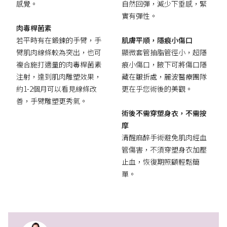
感覺。
自然回彈，減少下垂感，緊
實有彈性。
肉毒桿菌素
若平時有在鍛鍊的手臂，手
肌膚平順，隱痕小傷口
臂肌肉線條較為突出，也可
顯微套管抽脂管徑小，超隱
複合施打適量的肉毒桿菌素
痕小傷口，腋下可將傷口隱
注射，達到肌肉雕塑效果，
藏在皺折處，麗波醫療團隊
約1-2個月可以看見線條改
更在乎您術後的美觀。
善，手臂雕塑更秀氣。
術後不需穿塑身衣，不需按
摩
清醒麻醉手術避免肌肉經血
管傷害，不須穿塑身衣加壓
止血，恢復期照顧輕鬆簡
單。