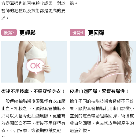
方便溝通也能直接驗收成果，對於
退。
醫師的經驗以及技術都是更高的要
求。
更輕鬆
更回彈
優勢3
優勢4
術後不用按摩、不需穿塑身衣！
皮膚自然回彈，緊實有彈性！
一般傳統抽脂術後須靠塑身衣加壓
操作不同的抽脂技術會造成不同效
止血。相較之下，顯微套管抽脂不
果，顯微套管抽脂利用來自於微小
只可以大幅降低抽脂風險，更能有
空洞的癒合帶動組織回彈，術後皮
效避開凹凸不平，術後不用穿塑身
膚自然回彈，免去切皮手術產生的
衣，不用按摩，恢復期照護更輕
疤痕外觀。