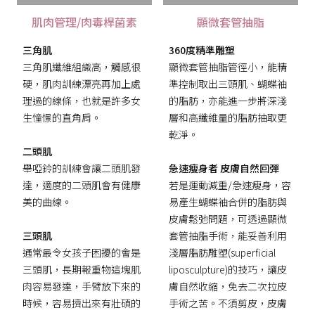
肌肉管理/肉毒桿菌素
顯微套管抽脂
三角肌
360度精準雕塑
三角肌纖維組織高，觸感很
顯微套管抽脂管徑小，能精
硬，肌肉訓練漂亮再加上處
準控制取出三頭肌、蝴蝶袖
理過的線條，也就是許多女
的脂肪，亦能進一步將深淺
生憧憬的直角肩。
層和高纖維量的脂肪抽取更
乾淨。
二頭肌
舉啞鈴的訓練會讓二頭肌發
急速瘦身者 皮膚自然回彈
達，適度的二頭肌會有健康
若是運動減重/急速瘦身，容
美的曲線。
易產生蝴蝶袖合併的脂肪與
皮膚鬆弛問題，可透過顯微
三頭肌
套管抽脂手術，能妥善利用
通常最令女孩子困擾的會是
淺層脂肪雕塑(superficial
三頭肌，長期報重物這塊肌
liposculpture)的技巧，讓皮
肉容易發達，手臂放下來的
膚自然收縮，免去二次拉皮
時候，容易擠出來有壯碩的
手術之苦。不須剪皮，皮膚