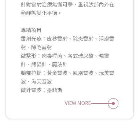
針對雷射治療無懈可擊，重視臉部內外在
動靜態變化平衡。
專精項目
雷射光療：皮秒雷射、除斑雷射、淨膚雷
射、除毛雷射
微整形：肉毒桿菌、各式玻尿酸、精靈
針、熊貓針、魔法針
臉部拉提：黃金電波、鳳凰電波、玩美電
波、海芙音波
微針電波：墨菲斯
VIEW MORE