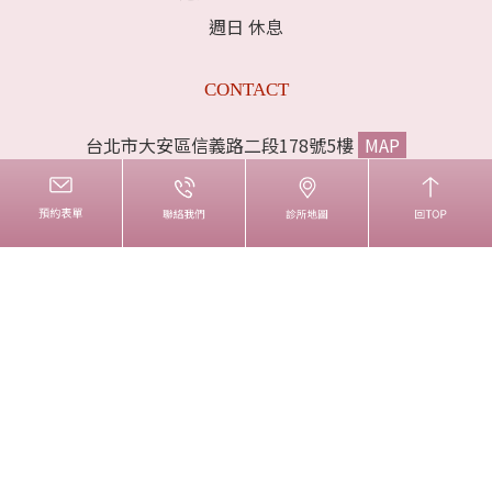
週日 休息
CONTACT
台北市大安區信義路二段178號5樓
MAP
電話:02-33933383
傳真:02-33223536
liproclinic@gmail.com
INFORMATION
諮詢問我
診所資訊
麗波團隊
醫療新知