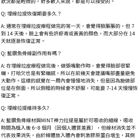
狀況都是輕微的，對多數人來說，都是可以接受的。
Q: 埋線拉提恢復期要多久？
A: 通常在埋線拉皮療程做完的第一天，會覺得臉脹脹的，但 7
到 14 天後，臉上會有些許瘀青或黃黃的顏色，而大部分在 14
天就逐漸恢復正常。
Q: 藍鑽魚骨線副作用有嗎？
A: 在埋線拉皮療程做完後，做張嘴動作時，會覺得臉部很緊
繃，打哈欠也是有緊繃感，所以在前幾天會建議嘴部盡量避免
大動作。這樣的感覺在一周內會慢慢地消失，但是因為施做部
位是在側面，所以側睡的時候會不舒服，可能要 7-14 天慢慢恢
復正常。
Q: 埋線拉提維持多久?
A: 藍鑽魚骨線材與MINT神力拉提是屬於可吸收的縫線，吸收
時間為植入後 6~8 個月（因個人體質差異），但線材消失並不
代表效果消失，由於線體放入體內會刺激膠原蛋白增生，其倒