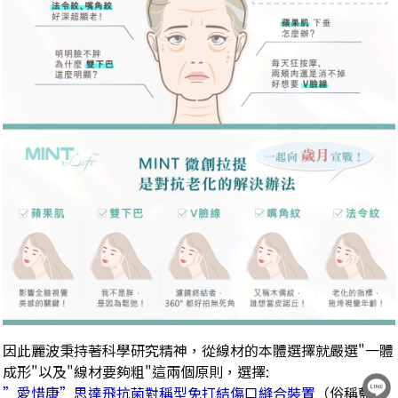
因此麗波秉持著科學研究精神，從線材的本體選擇就嚴選"一體
成形"以及"線材要夠粗"這兩個原則，選擇:
”
愛惜康
”思達飛抗菌對稱型免打結傷口縫合裝置
（俗稱藍鑽