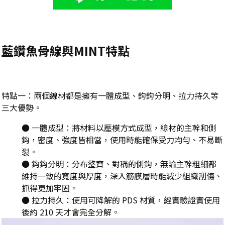
藍鑽魚骨線與MINT特點
特點一：兩個線材都是擁有一體成型、鈎鈎分明、拉力持久等
三大優勢。
●
一體成型：將材料以壓模方式成型，線材的主幹和側
鈎，密度、強度皆相當，使用時能確保受力均勻、不易斷
裂。
●
鈎鈎分明：分布整齊、對稱的側鈎，無論主幹粗細都
維持一致的寬度與厚度，深入筋膜層時能減少組織刮傷、
抓得更加牢固。
●
拉力持久：使用可降解的 PDS 材質，經實驗證實使用
後約 210 天才會完全分解。