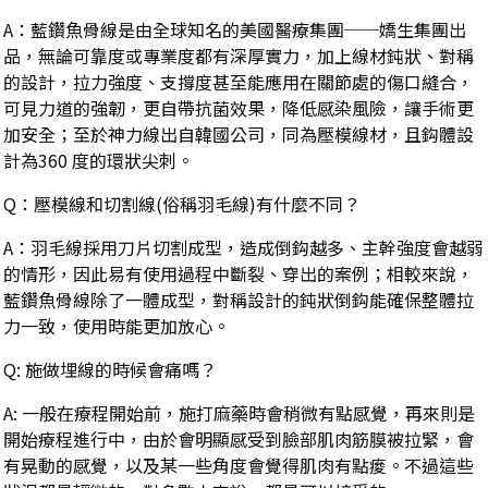
A：藍鑽魚骨線是由全球知名的美國醫療集團──嬌生集團出
品，無論可靠度或專業度都有深厚實力，加上線材鈍狀、對稱
的設計，拉力強度、支撐度甚至能應用在關節處的傷口縫合，
可見力道的強韌，更自帶抗菌效果，降低感染風險，讓手術更
加安全；至於神力線出自韓國公司，同為壓模線材，且鈎體設
計為360 度的環狀尖刺。
Q：壓模線和切割線(俗稱羽毛線)有什麼不同？
A：羽毛線採用刀片切割成型，造成倒鈎越多、主幹強度會越弱
的情形，因此易有使用過程中斷裂、穿出的案例；相較來說，
藍鑽魚骨線除了一體成型，對稱設計的鈍狀倒鈎能確保整體拉
力一致，使用時能更加放心。
Q: 施做埋線的時候會痛嗎？
A: 一般在療程開始前，施打麻藥時會稍微有點感覺，再來則是
開始療程進行中，由於會明顯感受到臉部肌肉筋膜被拉緊，會
有晃動的感覺，以及某一些角度會覺得肌肉有點痠。不過這些