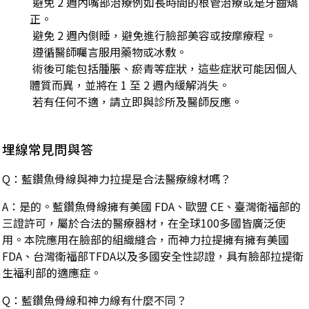
避免 2 週內嘴部治療例如長時間的根管治療或是牙齒矯
正。
避免 2 週內側睡，避免進行臉部美容或按摩療程。
遵循醫師囑言服用藥物或冰敷。
術後可能包括腫脹、瘀青等症狀，這些症狀可能因個人
體質而異，並將在 1 至 2 週內緩解消失。
若有任何不適，請立即與診所及醫師反應。
埋線常見問與答
Q：藍鑽魚骨線與神力拉提是合法醫療線材嗎？
A：是的。藍鑽魚骨線擁有美國 FDA、歐盟 CE、臺灣衛福部的
三證許可，屬於合法的醫療器材，在全球100多國皆廣泛使
用。本院應用在臉部的組織縫合，而神力拉提擁有擁有美國
FDA、台灣衛福部TFDA以及多國安全性認證，具有臉部拉提衛
生福利部的適應症。
Q：藍鑽魚骨線和神力線有什麼不同？