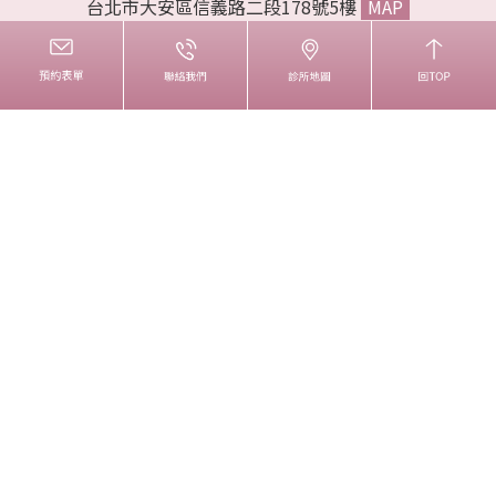
台北市大安區信義路二段178號5樓
MAP
電話:02-33933383
傳真:02-33223536
liproclinic@gmail.com
INFORMATION
諮詢問我
診所資訊
麗波團隊
醫療新知
COPYRIGHT © LIPRO | 麗波永康國際診所 & 禁止任何網際網路服
務業者轉錄其網路資訊之內容供人點閱