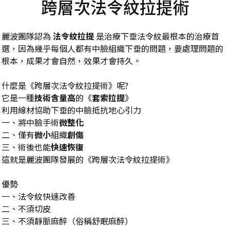
跨層次法令紋拉提術
麗波團隊認為
法令紋拉提
是治療下垂法令紋最根本的治療首
選，因為幾乎每個人都有中臉組織下垂的問題，要處理問題的
根本，成果才會自然，效果才會持久。
什麼是《跨層次法令紋拉提術》呢?
它是一種
技術含量高
的《
套索拉提
》
利用線材協助下垂的中臉抵抗地心引力
一、將中臉手術
微整化
二、僅有
微小
組織
創傷
三、術後也能
快速恢復
這就是麗波團隊發展的《跨層次法令紋拉提術》
優勢
一、法令紋快速改善
二、不須切皮
三、不須靜脈麻醉（俗稱舒眠麻醉）