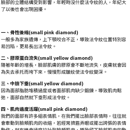
臉部的立體結構受到影響，年輕時沒什麼法令紋的人，年紀大
了以後也會出現困擾。
一、骨性後縮(small pink diamond)
一般多為家族遺傳，上下顎咬合不正，導致法令紋位置特別容
易凹陷，更易長出法令紋。
二、膠原蛋白流失(small yellow diamond)
隨著年齡的增長，臉部肌膚的膠原會不斷地流失，皮膚就會因
為失去承托而垮下來，慢慢形成皺紋使法令紋變深。
三、中臉下垂(small yellow diamond)
因為面部脂肪堆積過度或者面部肌肉缺少鍛鍊，導致肌肉鬆
弛，面部自然就下垂形成法令紋。
四、肌肉過度活躍(small pink diamond)
我們的面部有許多組表情肌，在我們擺出臉部表情時，往往就
會牽動到臉頰肌肉的收縮，若經常擠眉弄眼或擺出誇張的表情
動作，就有機會過度拉扯到臉頰肌肉，導致留下臉部肌肉的動