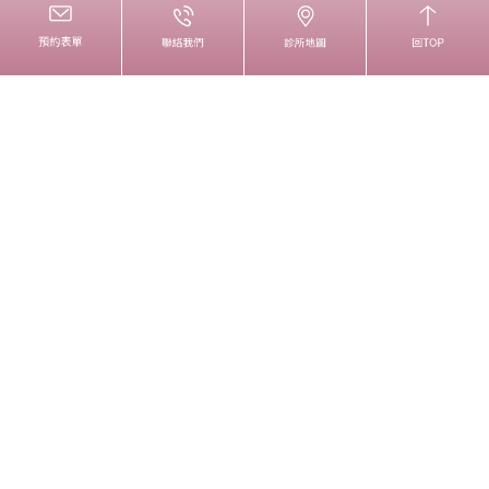
電話:02-33933383
傳真:02-33223536
liproclinic@gmail.com
INFORMATION
諮詢問我
診所資訊
麗波團隊
醫療新知
COPYRIGHT © LIPRO | 麗波永康國際診所 & 禁止任何網際網路服
務業者轉錄其網路資訊之內容供人點閱