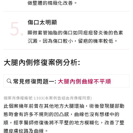
做整體的精緻化改善。
5.
傷口太明顯
顯微套管抽脂的傷口如同痘痘發炎後的色素
沉澱，因為傷口較小，留疤的機率較低。
大腿內側修復案例分析:
常見修復問題一:
大腿內側曲線不平順
個案肖像權編號:1303(本案例皆經由肖像權同意)
此個案幾年前曾在其他地方大腿環抽，術後發現腿部動
態時會有許多不規則的凹凸感，曲線也沒有想樣中的
順，經李醫師修復後將不平整的地方模糊化，改善了整
體皮膚紋路及曲線。