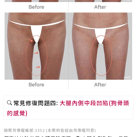
常見修復問題四:
大腿內側中段凹陷(狗骨頭
的感覺)
個案肖像權編號:3352 (本案例皆經由肖像權同意)