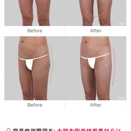
常見修復問題五:
大腿內側曲線嚴重凹凸以