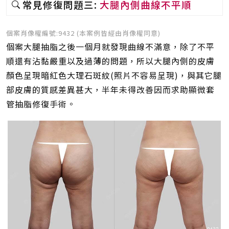
常見修復問題三:
大腿內側曲線不平順
個案肖像權編號:9432 (本案例皆經由肖像權同意)
個案大腿抽脂之後一個月就發現曲線不滿意，除了不平
順還有沾黏嚴重以及過薄的問題，所以大腿內側的皮膚
顏色呈現暗紅色大理石斑紋(照片不容易呈現)，與其它腿
部皮膚的質感差異甚大，半年未得改善因而求助顯微套
管抽脂修復手術。