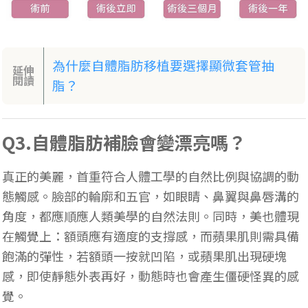
為什麼自體脂肪移植要選擇顯微套管抽
延伸
閱讀
脂？
Q3.自體脂肪補臉會變漂亮嗎？
真正的美麗，首重符合人體工學的自然比例與協調的動
態觸感。臉部的輪廓和五官，如眼睛、鼻翼與鼻唇溝的
角度，都應順應人類美學的自然法則。同時，美也體現
在觸覺上：額頭應有適度的支撐感，而蘋果肌則需具備
飽滿的彈性，若額頭一按就凹陷，或蘋果肌出現硬塊
感，即使靜態外表再好，動態時也會產生僵硬怪異的感
覺。