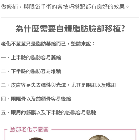
做修補，與眼袋手術的各技巧搭配都有良好的效果。
為什麼需要自體脂肪臉部移植?
老化不單單只是脂肪萎縮而已，整體來說：
一、
上半臉
的脂肪容易
萎縮
二、
下半臉
的脂肪容易
堆積
三、皮膚容易
失去彈性
與
光澤
，尤其是
眼周
以及
嘴周
四、
眼眶骨
以及
前額骨
容易
後縮
五、
眼周的筋膜
以及
下半臉
的筋膜容易
鬆馳