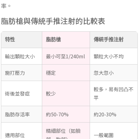
率。
脂肪槍與傳統手推注射的比較表
特性
脂肪槍
傳統手推注射
輸出顆粒大小
最小可至1/240ml
顆粒大小不均
施打壓力
穩定
忽大忽小
較多，易有凹凸不
術後並發症
較少
平
脂肪存活率
約50-70%
約20-30%
精細部位（如臉
適用部位
一般範圍