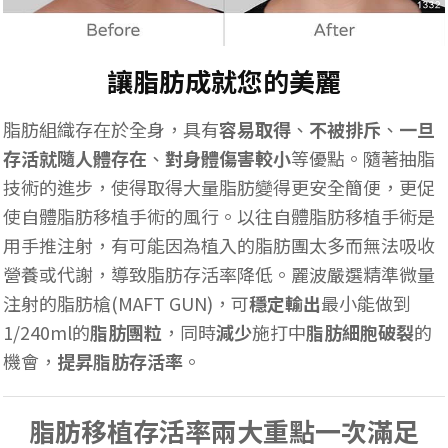
讓脂肪成就您的美麗
脂肪組織存在於全身，具有
容易取得
、
不被排斥
、
一旦
存活就隨人體存在
、
對身體傷害較小
等優點。隨著抽脂
技術的進步，使得取得大量脂肪變得更安全簡便，更促
使自體脂肪移植手術的風行。以往自體脂肪移植手術是
用手推注射，有可能因為植入的脂肪團太多而無法吸收
營養或代謝，導致脂肪存活率降低。麗波嚴選精準微量
注射的脂肪槍(
MAFT GUN)，
可
穩定輸出
最小能做到
1/240ml的
脂肪團粒
，同時
減少
施打中
脂肪細胞破裂
的
機會，
提昇脂肪存活率
。
脂肪移植存活率兩大重點一次滿足