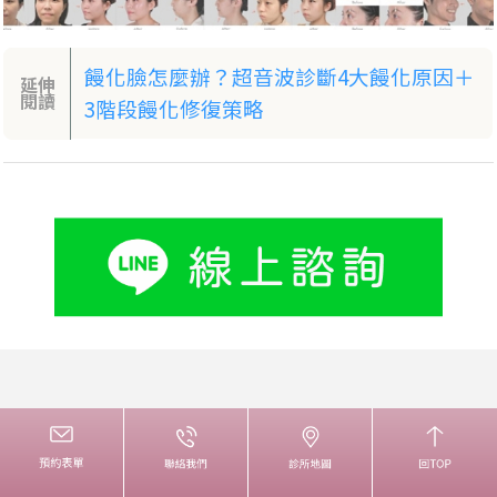
饅化臉怎麼辦？超音波診斷4大饅化原因＋
延伸
閱讀
3階段饅化修復策略