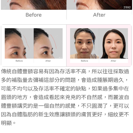
傳統自體豐額容易有因為存活率不高，所以往往採取過
多的補脂量去彌補這部分的問題，會造成腫脹期過久，
可能不均勻以及存活率不確定的缺點，如果過多集中在
眉頭的地方，會造成看起來兇兇的不自然感，而麗波自
體豐額講究的是一個自然的感覺，不只圓潤了，更可以
因為自體脂肪的新生效應讓額頭的膚質更好，細紋更不
明顯。