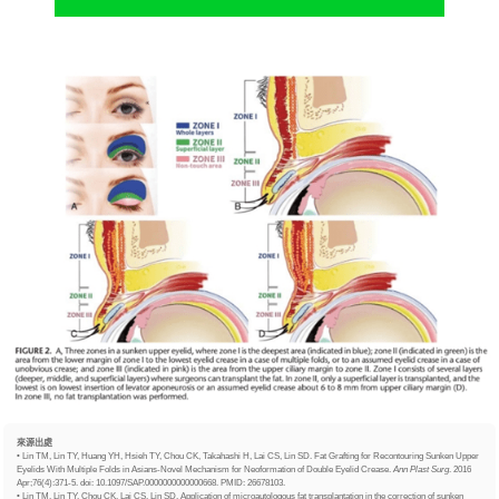
來源出處
• Lin TM, Lin TY, Huang YH, Hsieh TY, Chou CK, Takahashi H, Lai CS, Lin SD. Fat Grafting for Recontouring Sunken Upper
Eyelids With Multiple Folds in Asians-Novel Mechanism for Neoformation of Double Eyelid Crease.
Ann Plast Surg
. 2016
Apr;76(4):371-5. doi: 10.1097/SAP.0000000000000668. PMID: 26678103.
• Lin TM, Lin TY, Chou CK, Lai CS, Lin SD. Application of microautologous fat transplantation in the correction of sunken