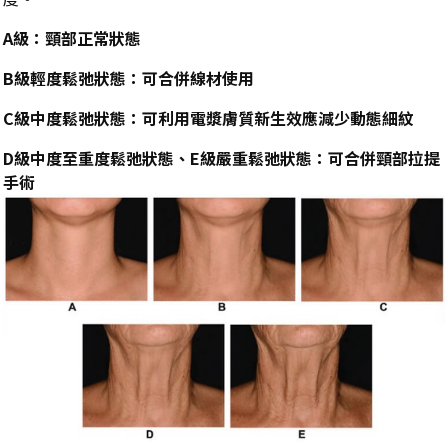
A級：頸部正常狀態
B級輕度鬆弛狀態：可合併線材使用
C級
中度鬆弛狀態：可利用電漿膚質新生效應減少動態細紋
D級中度至重度鬆弛狀態、E級嚴重鬆弛狀態：可合併頸部拉提
手術