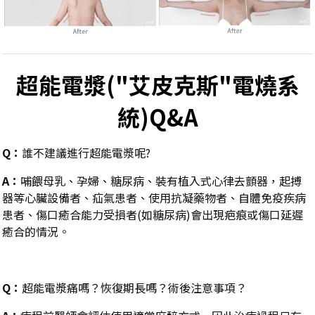
超能電漿
("艾皮克斯"電燒系
統)
Q&A
Q
：
誰不建議進行超能電漿呢
?
A
：
哺餵母乳、孕婦、糖尿病、裝有植入式心律去顫器，起搏
器等心臟設備者、疝氣患者、使用抗凝藥物者、自體免疫疾病
患者、傷口癒合能力受損者
(
如糖尿病
)
會出現疤痕或傷口延遲
癒合的情況。
Q
：
超能電漿痛嗎？恢復期長嗎？術後注意事項？