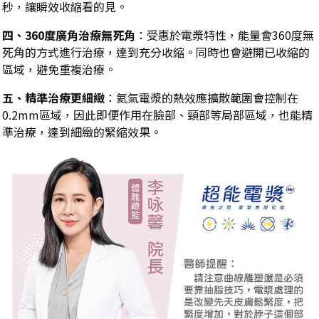
秒，讓瞬效收縮看的見。
四、
360
度廣角治療無死角
：受惠於電漿特性，能量會
360
度無
死角的方式進行治療，達到充分收縮。同時也會避開已收縮的
區域，避免重複治療。
五、
精準治療更細緻
：氦氣電漿的熱效應擴散範圍會控制在
0.2mm
區域，因此即便作用在臉部、頸部等局部區域，也能精
準治療，達到細緻的緊縮效果。