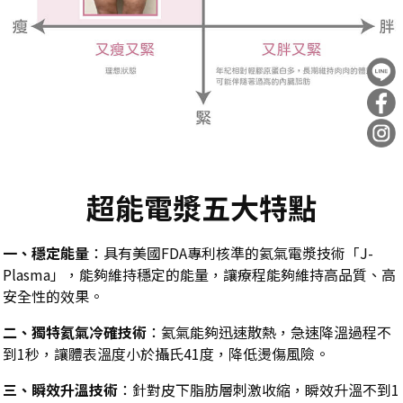
超能電漿五大特點
一、
穩定能量
：具有美國
FDA
專利核準的氦氣電漿技術「
J-
Plasma
」，能夠維持穩定的能量，讓療程能夠維持高品質、高
安全性的效果。
二、
獨特氦氣冷確技術
：氦氣能夠迅速散熱，急速降溫過程不
到
1
秒，讓體表溫度小於攝氏
41
度，降低燙傷風險。
三、瞬
效升溫技術
：針對皮下脂肪層刺激收縮，瞬效升溫不到
1