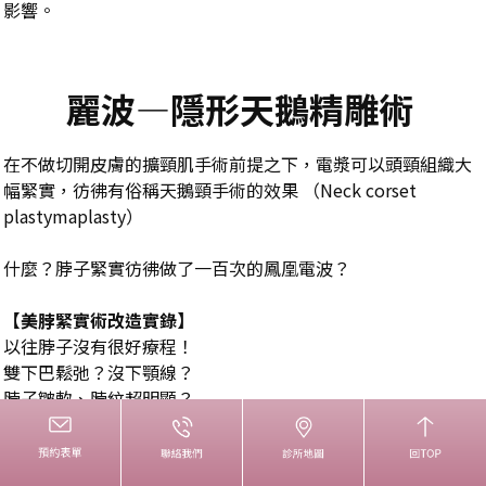
影響。
麗波—隱形天鵝精雕術
在不做切開皮膚的擴頸肌手術前提之下，電漿可以頭頸組織大
幅緊實，彷彿有俗稱天鵝頸手術的效果 （Neck corset
plastymaplasty）
什麼？脖子緊實彷彿做了一百次的鳳凰電波？
【美脖緊實術改造實錄】
以往脖子沒有很好療程！
雙下巴鬆弛？沒下顎線？
脖子皺軟、脖紋超明顯？
“麗波-隱形天鵝精雕術”就是解決的好方法！
·電漿效能與應用：