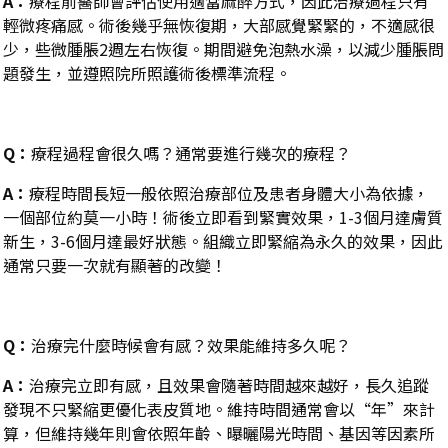
A
：
療程前醫師會評估使用適當麻醉方式，因此治療過程只有
輕微疼痛感。
術後幾乎無恢復期，大部感覺緊緊的，不適感很
少，些微腫脹2週左右恢復
。期間避免泡熱水澡，以減少腫脹問
題發生，並遵照院所照護術後標準流程。
Q
：
療程過程會很久嗎？通常要進行幾次的療程？
A
：
療程時間長短一般依照治療部位及患者身體大小為依據，
一個部位約莫一小時
！
術後立即看到緊實效果，1-3個月達膚質
新生，3-6個月達最好狀態。組織立即緊縮為永久的效果，因此
通常只要一次就有顯著的改變！
Q
：
治療完什麼時候會有感？效果能維持多久呢？
A
：
治療完立即有感，且效果會隨著時間越來越好，長久追蹤
發現不只緊縮更優化表皮質地。維持時間通常會以
“
年
”
來計
算，但維持幾年則會依照年齡、曝曬陽光時間、基因等因素所