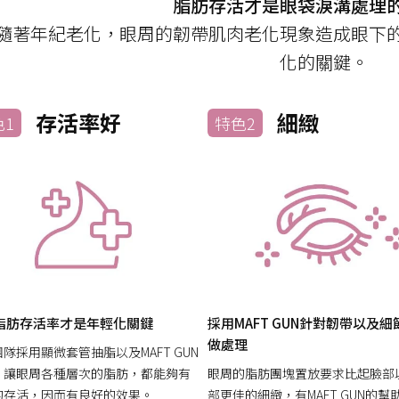
脂肪存活才是眼袋淚溝處理
隨著年紀老化，眼周的韌帶肌肉老化現象造成眼下
化的關鍵。
存活率好
細緻
色1
特色2
脂肪存活率才是年輕化關鍵
採用MAFT GUN針對韌帶以及細
做處理
隊採用顯微套管抽脂以及MAFT GUN
，讓眼周各種層次的脂肪，都能夠有
眼周的脂肪團塊置放要求比起臉部
的存活，因而有良好的效果。
部更佳的細緻，有MAFT GUN的幫