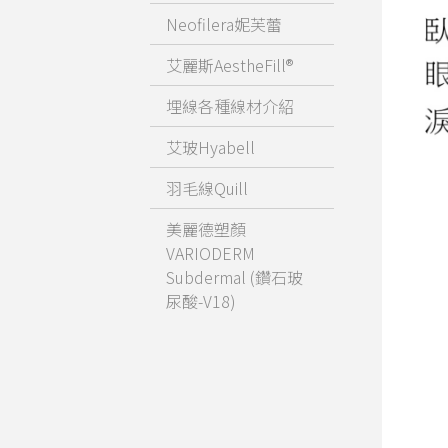
Neofilera妮芙蕾
艾麗斯AestheFill®
埋線各種線材介紹
艾玻Hyabell
羽毛線Quill
美麗德塑顏
VARIODERM
Subdermal (鑽石玻
尿酸-V18)