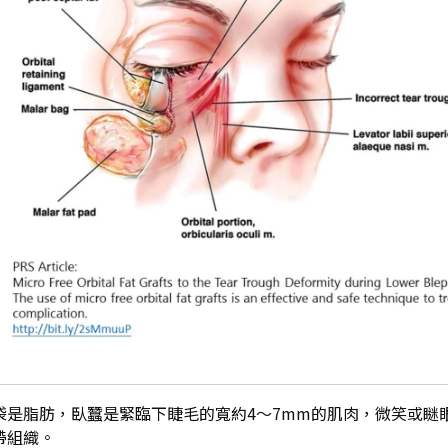
袋是脂肪，臥蠶是緊臨下睫毛的寬約4～7mm的肌肉，微笑或瞇