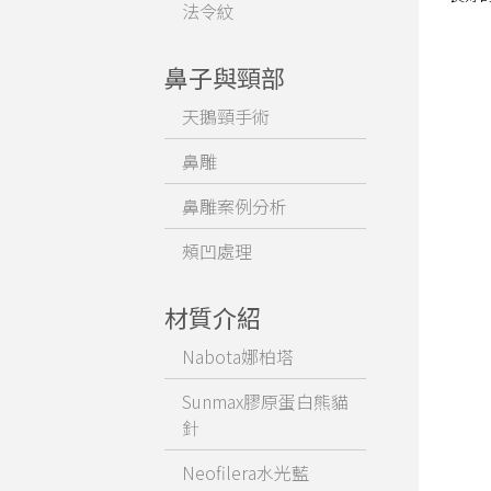
法令紋
鼻子與頸部
天鵝頸手術
鼻雕
鼻雕案例分析
頰凹處理
材質介紹
Nabota娜柏塔
Sunmax膠原蛋白熊貓
針
Neofilera水光藍