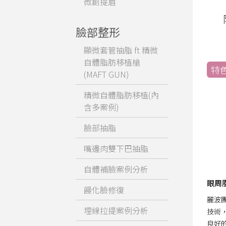
微創提眉
臉部整形
顯微套管抽脂 ft 精微
自體脂肪移植槍
特
(MAFT GUN)
精微自體脂肪移植(內
含多案例)
臉部抽脂
嘴邊肉雙下巴抽脂
自體補臉案例分析
眼周
饅化臉修復
麗波團
埋線拉提案例分析
技術
良好