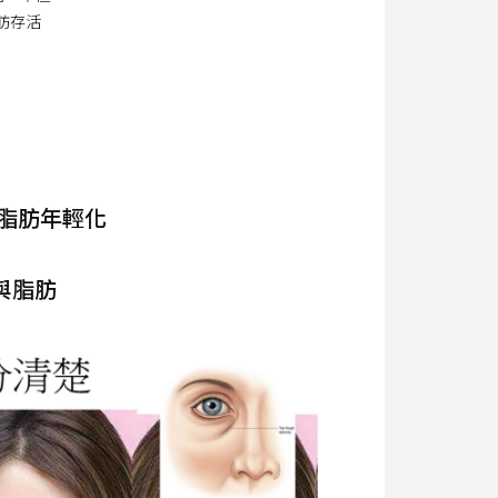
肪存活
脂肪年輕化
與脂肪