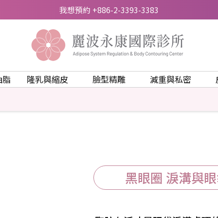
我想預約 +886-2-3393-3383
抽脂
隆乳與縮皮
臉型精雕
減重與私密
黑眼圈 淚溝與眼