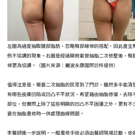
左圖為過度抽取腿部脂肪，忽略臀部線條的搭配，因此產生
例不協調的現象。右圖是經過顯微套管抽脂二次修整後，臀
條更為協調。（圖片來源：麗波永康國際診所提供）
值得注意是，需要二次抽脂的民眾到了門診，雖然多半能清
有哪些皮膚凹陷或凹凸不平狀況，希望藉由抽脂修復，去除
部位，但實際上除了這些明顯的凹凸不平困擾之外，更有不
要在抽脂重修時一併處理曲線問題。
李醫師進一步說明，一般重修手術必須由醫師現場診斷，依