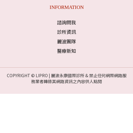
INFORMATION
諮詢問我
診所資訊
麗波團隊
醫療新知
COPYRIGHT © LIPRO | 麗波永康國際診所 & 禁止任何網際網路服
務業者轉錄其網路資訊之內容供人點閱
麗
波