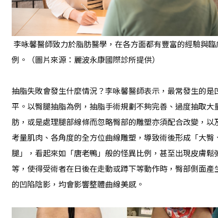
李咏馨醫師致力於脂肪醫學，在各方面都有豐富的經驗與臨
例。（圖片來源：麗波永康國際診所提供）
抽脂失敗會發生什麼情況？李咏馨醫師表示，最常發生的是
平。以臀腿抽脂為例，抽脂手術規劃不夠完善、過度抽取大
肪，或是處理腿部線條而忽略臀部的雕塑亦須配合改變，以
考量肌肉、各角度的全方位曲線雕塑，導致術後形成「大臀
腿」，看起來如「唐老鴨」般的怪異比例，甚至出現皮膚鬆
等，使得受術者在日後在走動或蹲下等動作時，臀部側面產
的凹陷陰影，均會影響整體曲線美感。