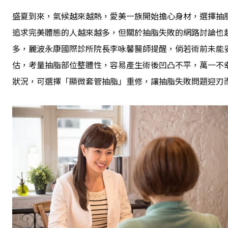
盛夏到來，氣候越來越熱，愛美一族開始擔心身材，選擇抽
追求完美體態的人越來越多，但關於抽脂失敗的網路討論也
多，麗波永康國際診所院長李咏馨醫師提醒，倘若術前未能
估，考量抽脂部位整體性，容易產生術後凹凸不平，萬一不
狀況，可選擇「顯微套管抽脂」重修，讓抽脂失敗問題迎刃