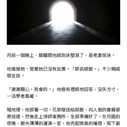
月前一個晚上，朦朧間他感到床墊濕了，是老妻尿床。
他推推她，發覺她已沒有反應。「節哀順變。」不少親戚
朋友說。
「謝謝關心，我會的。」他極有禮貌地回答，沒失方寸，
一派學者風範。
暗地裡，他部署一切。花草贈送給鄰居，向人借的書籍郵
寄送還，然後走上律師事務所，全部準備好了。在月圓的
夜晚，銀光薄薄的灑滿一室，他亮起微黃的檯燈，寫下最