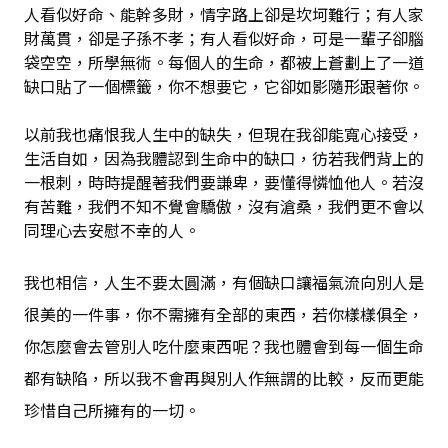
人看似好命、能幹多財，情字路上卻是坎坷難行；有人家
財萬貫，卻是子孫不孝；有人看似好命，可是一輩子卻腦
袋空空，所學無術。每個人的生命，都被上蒼劃上了一道
缺口貼了一個標籤，你不想要它，它卻如影隨形跟著你。
以前我也痛恨我人生中的缺失，但現在我卻能寬心接受，
生活自如，因為我體認到生命中的缺口，彷若我們背上的
一根刺，時時提醒著我們要謙卑，要懂得憐恤他人。若沒
有苦難，我們不知不覺會驕傲，沒有滄桑，我們更不會以
同理心去安慰不幸的人。
我也相信，人生不要太圓滿，有個缺口讓福氣流向別人是
很美的一件事，你不需擁有全部的東西，若你樣樣俱全，
你怎麼會去管別人吃什麼東西呢？我也體會到每一個生命
都有缺陷，所以我不會再與別人作無謂的比較，反而更能
珍惜自己所擁有的一切。