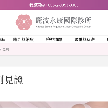
我想預約 +886-2-3393-3383
抽脂
隆乳與縮皮
臉型精雕
減重與私密
例見證
例見證