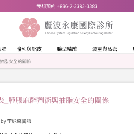
我想預約 +886-2-3393-3383
抽脂
隆乳與縮皮
臉型精雕
減重與私密
與抽脂安全的關係
表_腫脹麻醉劑術與抽脂安全的關係
03 by 李咏馨醫師