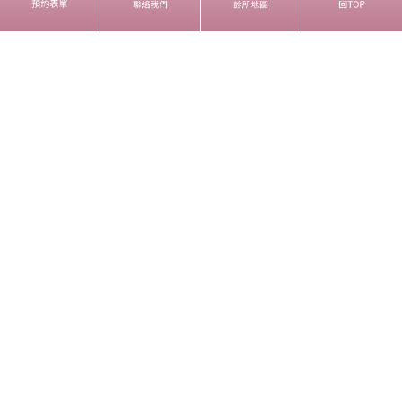
傳真:02-33223536
liproclinic@gmail.com
INFORMATION
諮詢問我
診所資訊
麗波團隊
醫療新知
COPYRIGHT © LIPRO | 麗波永康國際診所 & 禁止任何網際網路服
務業者轉錄其網路資訊之內容供人點閱