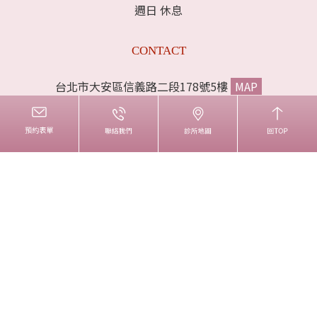
週日 休息
CONTACT
台北市大安區信義路二段178號5樓
MAP
電話:02-33933383
傳真:02-33223536
liproclinic@gmail.com
INFORMATION
諮詢問我
診所資訊
麗波團隊
醫療新知